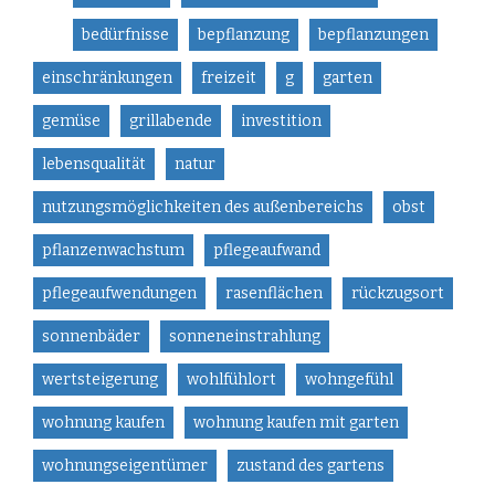
bedürfnisse
bepflanzung
bepflanzungen
einschränkungen
freizeit
g
garten
gemüse
grillabende
investition
lebensqualität
natur
nutzungsmöglichkeiten des außenbereichs
obst
pflanzenwachstum
pflegeaufwand
pflegeaufwendungen
rasenflächen
rückzugsort
sonnenbäder
sonneneinstrahlung
wertsteigerung
wohlfühlort
wohngefühl
wohnung kaufen
wohnung kaufen mit garten
wohnungseigentümer
zustand des gartens