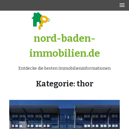
Zum
Inhalt
springen
nord-baden-
immobilien.de
Entdecke die besten Immobilieninformationen
Kategorie:
thor