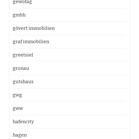
gewofag
gmbh
gövert immobilien
graf immobilien
greetsiel
gronau
gutshaus
gwg
gww
hafencity
hagen