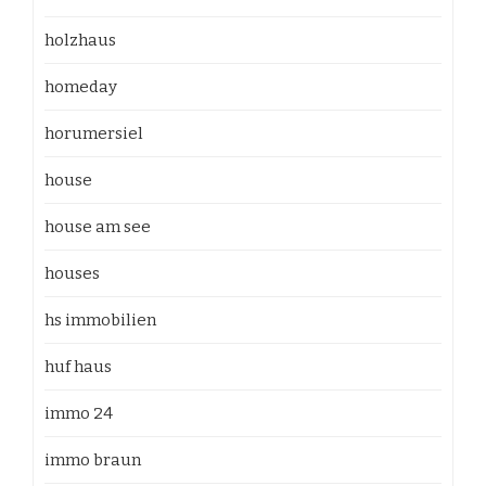
holzhaus
homeday
horumersiel
house
house am see
houses
hs immobilien
huf haus
immo 24
immo braun