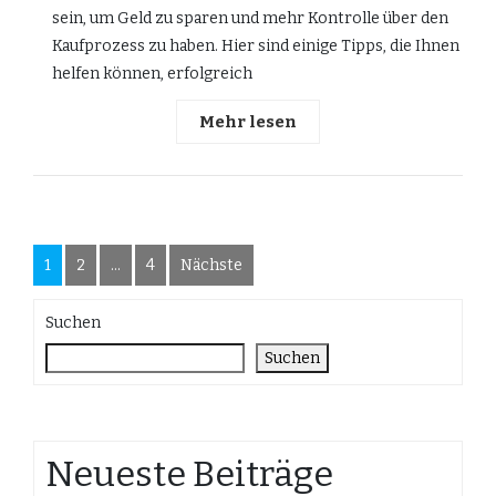
sein, um Geld zu sparen und mehr Kontrolle über den
Kaufprozess zu haben. Hier sind einige Tipps, die Ihnen
helfen können, erfolgreich
Mehr lesen
Seitennummerierung
1
2
…
4
Nächste
der
Suchen
Beiträge
Suchen
Neueste Beiträge