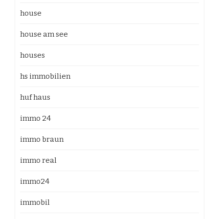
house
house am see
houses
hs immobilien
huf haus
immo 24
immo braun
immo real
immo24
immobil