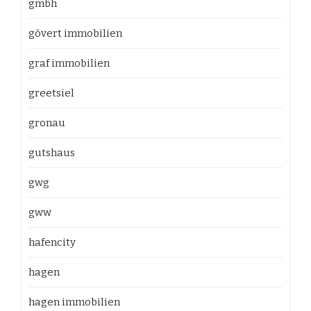
gmbh
gövert immobilien
graf immobilien
greetsiel
gronau
gutshaus
gwg
gww
hafencity
hagen
hagen immobilien