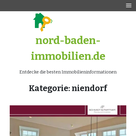
Zum
Inhalt
springen
nord-baden-
immobilien.de
Entdecke die besten Immobilieninformationen
Kategorie:
niendorf