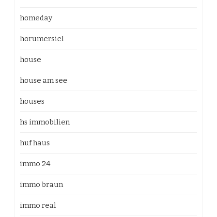
homeday
horumersiel
house
house am see
houses
hs immobilien
huf haus
immo 24
immo braun
immo real