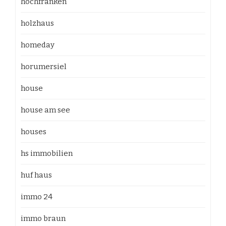
hochfranken
holzhaus
homeday
horumersiel
house
house am see
houses
hs immobilien
huf haus
immo 24
immo braun