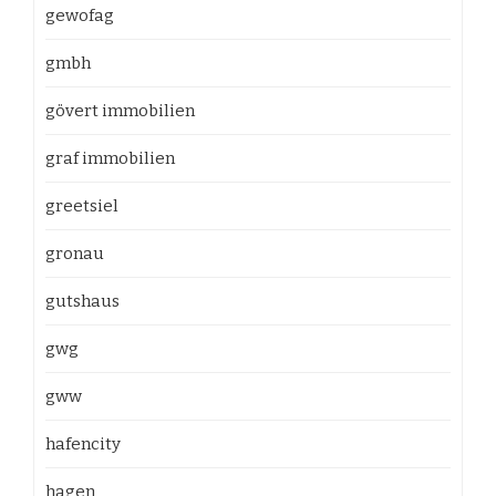
gewofag
gmbh
gövert immobilien
graf immobilien
greetsiel
gronau
gutshaus
gwg
gww
hafencity
hagen