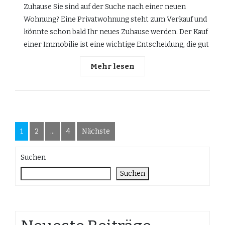
Zuhause Sie sind auf der Suche nach einer neuen
Wohnung? Eine Privatwohnung steht zum Verkauf und
könnte schon bald Ihr neues Zuhause werden. Der Kauf
einer Immobilie ist eine wichtige Entscheidung, die gut
Mehr lesen
Seitennummerierung
1
2
…
4
Nächste
der
Suchen
Beiträge
Suchen