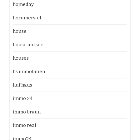
homeday
horumersiel
house
house am see
houses
hs immobilien
huf haus
immo 24
immo braun
immo real
immo24