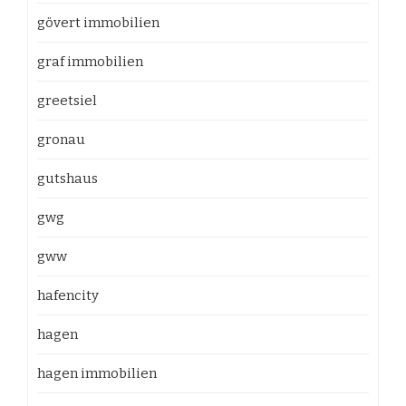
gövert immobilien
graf immobilien
greetsiel
gronau
gutshaus
gwg
gww
hafencity
hagen
hagen immobilien