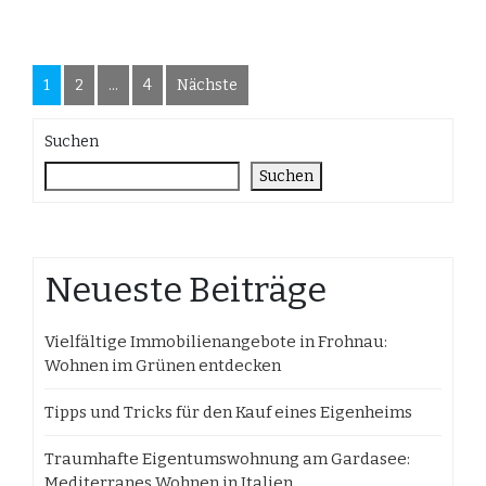
Seitennummerierung
1
2
…
4
Nächste
der
Suchen
Beiträge
Suchen
Neueste Beiträge
Vielfältige Immobilienangebote in Frohnau:
Wohnen im Grünen entdecken
Tipps und Tricks für den Kauf eines Eigenheims
Traumhafte Eigentumswohnung am Gardasee:
Mediterranes Wohnen in Italien