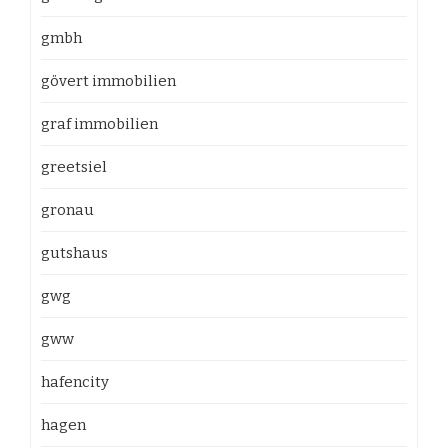
gmbh
gövert immobilien
graf immobilien
greetsiel
gronau
gutshaus
gwg
gww
hafencity
hagen