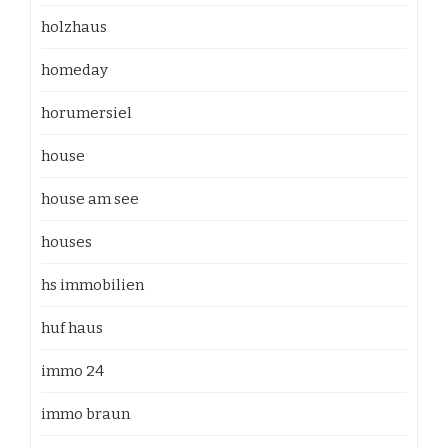
holzhaus
homeday
horumersiel
house
house am see
houses
hs immobilien
huf haus
immo 24
immo braun