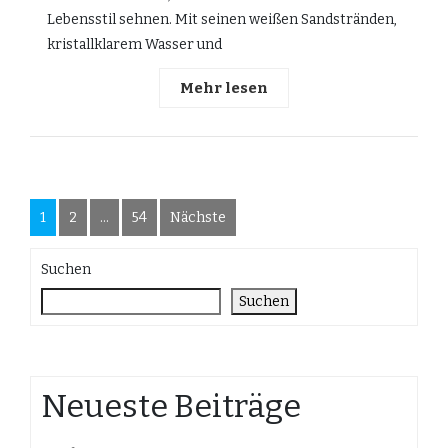
Lebensstil sehnen. Mit seinen weißen Sandstränden,
kristallklarem Wasser und
Mehr lesen
Seitennummerierung
1
2
…
54
Nächste
der
Suchen
Beiträge
Suchen
Neueste Beiträge