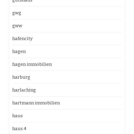
gutshaus
gwg
gww
hafencity
hagen
hagen immobilien
harburg
harlaching
hartmann immobilien
haus
haus 4