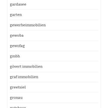
gardasee
garten
gewerbeimmobilien
gewoba
gewofag
gmbh
gövert immobilien
graf immobilien
greetsiel
gronau