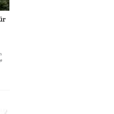
ür
n
ge