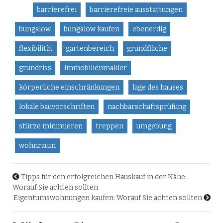
barrierefrei
barrierefreie ausstattungen
bungalow
bungalow kaufen
ebenerdig
flexibilität
gartenbereich
grundfläche
grundriss
immobilienmakler
körperliche einschränkungen
lage des hauses
lokale bauvorschriften
nachbarschaftsprüfung
stürze minimieren
treppen
umgebung
wohnraum
Tipps für den erfolgreichen Hauskauf in der Nähe:
Worauf Sie achten sollten
Eigentumswohnungen kaufen: Worauf Sie achten sollten