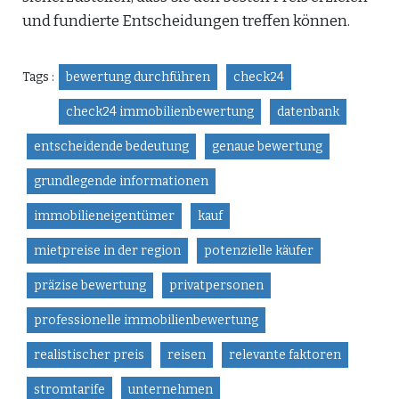
und fundierte Entscheidungen treffen können.
Tags :
bewertung durchführen
check24
check24 immobilienbewertung
datenbank
entscheidende bedeutung
genaue bewertung
grundlegende informationen
immobilieneigentümer
kauf
mietpreise in der region
potenzielle käufer
präzise bewertung
privatpersonen
professionelle immobilienbewertung
realistischer preis
reisen
relevante faktoren
stromtarife
unternehmen