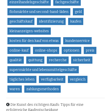
einzelhandelsgeschäfte
fachgeschäfte
flohmärkte und second-hand-läden
geld
geschäftskauf
identifizierung
kaufen
kleinanzeigen-websites
kosten für den kauf von etwas
kundenservice
online-kauf
online-shops
optionen
preis
qualität
quittung
recherche
sicherheit
supermärkte und lebensmittelgeschäfte
tägliches leben
verfügbarkeit
vergleich
waren
zahlungsmethoden
Die Kunst des richtigen Kaufs: Tipps für eine
erfolgreiche Kaufentscheidung