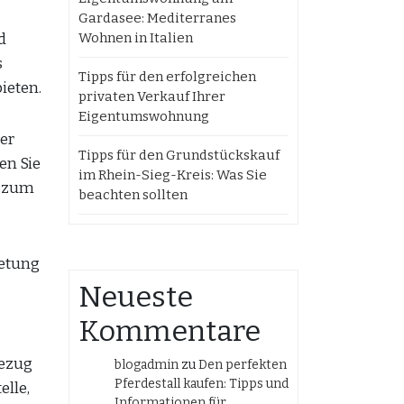
Gardasee: Mediterranes
d
Wohnen in Italien
s
Tipps für den erfolgreichen
ieten.
privaten Verkauf Ihrer
Eigentumswohnung
er
Tipps für den Grundstückskauf
en Sie
im Rhein-Sieg-Kreis: Was Sie
n zum
beachten sollten
ietung
Neueste
Kommentare
Bezug
blogadmin
zu
Den perfekten
Pferdestall kaufen: Tipps und
elle,
Informationen für