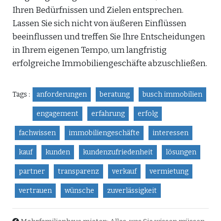
Ihren Bedürfnissen und Zielen entsprechen.
Lassen Sie sich nicht von äußeren Einflüssen
beeinflussen und treffen Sie Ihre Entscheidungen
in Ihrem eigenen Tempo, um langfristig
erfolgreiche Immobiliengeschäfte abzuschließen.
Tags :
anforderungen
beratung
busch immobilien
engagement
erfahrung
erfolg
fachwissen
immobiliengeschäfte
interessen
kauf
kunden
kundenzufriedenheit
lösungen
partner
transparenz
verkauf
vermietung
vertrauen
wünsche
zuverlässigkeit