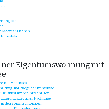
ng
ick
eriengäste
ähe
nd Meeresrauschen
e Immobilie
einer Eigentumswohnung mit
ee
ge mit Meerblick
haltung und Pflege der Immobilie
e Bausubstanz beeinträchtigen
aufgrund saisonaler Nachfrage
us in den Sommermonaten
luten oder Überschwemmungen