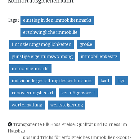
Komfort ausgleichen kann.
Tags :
einstieg in den immobilienmarkt
erschwingliche immobilie
finanzierungsmöglichkeiten
größe
günstige eigentumswohnung
immobilienbesitz
immobilienmarkt
individuelle gestaltung des wohnraums
kauf
lage
renovierungsbedarf
vermögenswert
werterhaltung
wertsteigerung
Transparente Elk Haus Preise: Qualität und Fairness im
Hausbau
Tipps und Tricks für erfolgreiches Immobilien-Scout-