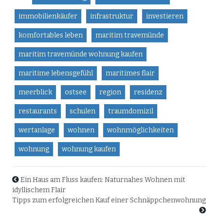
immobilienkäufer
infrastruktur
investieren
komfortables leben
maritim travemünde
maritim travemünde wohnung kaufen
maritime lebensgefühl
maritimes flair
meerblick
ostsee
region
residenz
restaurants
schulen
traumdomizil
wertanlage
wohnen
wohnmöglichkeiten
wohnung
wohnung kaufen
Ein Haus am Fluss kaufen: Naturnahes Wohnen mit
idyllischem Flair
Tipps zum erfolgreichen Kauf einer Schnäppchenwohnung