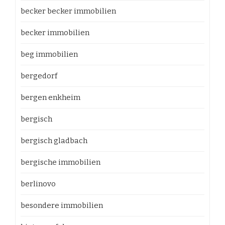
becker becker immobilien
becker immobilien
beg immobilien
bergedorf
bergen enkheim
bergisch
bergisch gladbach
bergische immobilien
berlinovo
besondere immobilien