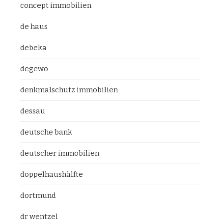
concept immobilien
de haus
debeka
degewo
denkmalschutz immobilien
dessau
deutsche bank
deutscher immobilien
doppelhaushälfte
dortmund
dr wentzel