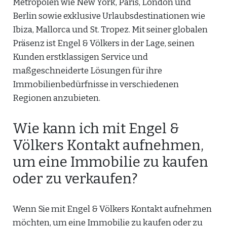
Metropolen wie New York, Paris, London und
Berlin sowie exklusive Urlaubsdestinationen wie
Ibiza, Mallorca und St. Tropez. Mit seiner globalen
Präsenz ist Engel & Völkers in der Lage, seinen
Kunden erstklassigen Service und
maßgeschneiderte Lösungen für ihre
Immobilienbedürfnisse in verschiedenen
Regionen anzubieten.
Wie kann ich mit Engel &
Völkers Kontakt aufnehmen,
um eine Immobilie zu kaufen
oder zu verkaufen?
Wenn Sie mit Engel & Völkers Kontakt aufnehmen
möchten, um eine Immobilie zu kaufen oder zu