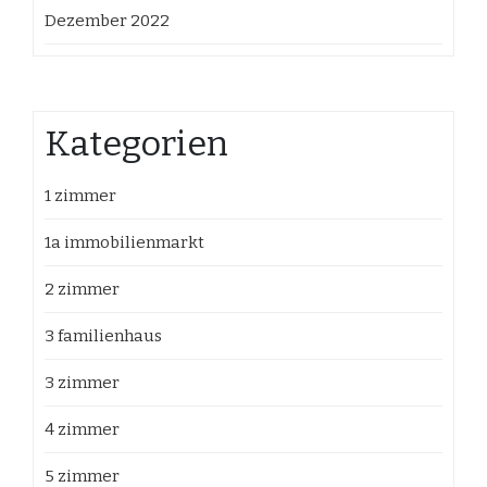
Dezember 2022
Kategorien
1 zimmer
1a immobilienmarkt
2 zimmer
3 familienhaus
3 zimmer
4 zimmer
5 zimmer