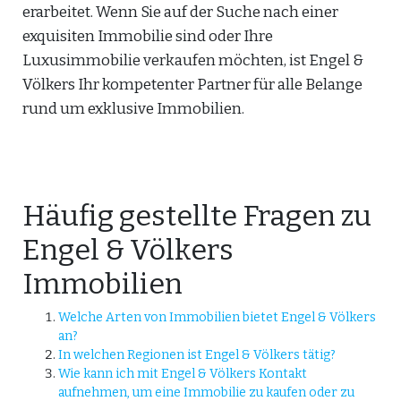
erarbeitet. Wenn Sie auf der Suche nach einer
exquisiten Immobilie sind oder Ihre
Luxusimmobilie verkaufen möchten, ist Engel &
Völkers Ihr kompetenter Partner für alle Belange
rund um exklusive Immobilien.
Häufig gestellte Fragen zu
Engel & Völkers
Immobilien
Welche Arten von Immobilien bietet Engel & Völkers
an?
In welchen Regionen ist Engel & Völkers tätig?
Wie kann ich mit Engel & Völkers Kontakt
aufnehmen, um eine Immobilie zu kaufen oder zu