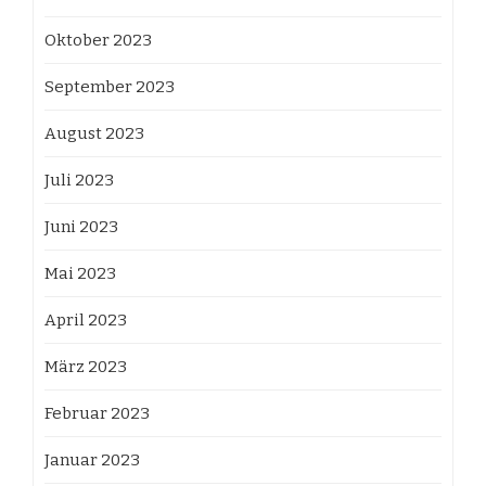
Oktober 2023
September 2023
August 2023
Juli 2023
Juni 2023
Mai 2023
April 2023
März 2023
Februar 2023
Januar 2023