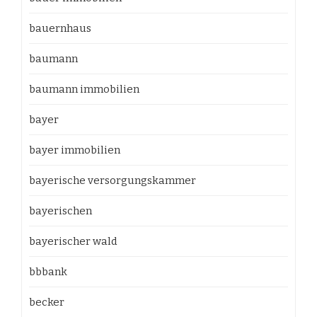
bauernhaus
baumann
baumann immobilien
bayer
bayer immobilien
bayerische versorgungskammer
bayerischen
bayerischer wald
bbbank
becker