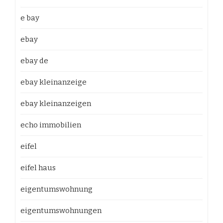
e bay
ebay
ebay de
ebay kleinanzeige
ebay kleinanzeigen
echo immobilien
eifel
eifel haus
eigentumswohnung
eigentumswohnungen