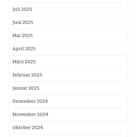
Juli 2025
Juni 2025
Mai 2025
April 2025
März 2025
Februar 2025
Januar 2025
Dezember 2024
November 2024
Oktober 2024