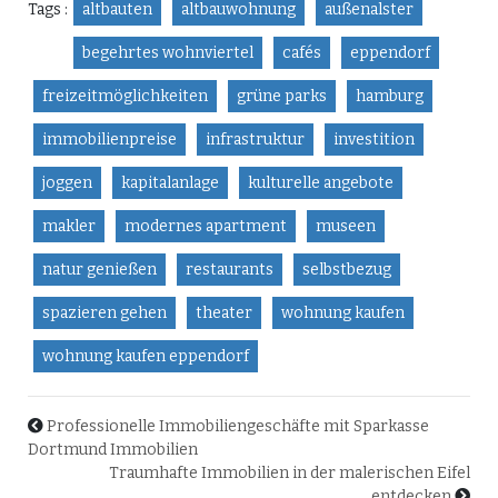
Tags :
altbauten
altbauwohnung
außenalster
begehrtes wohnviertel
cafés
eppendorf
freizeitmöglichkeiten
grüne parks
hamburg
immobilienpreise
infrastruktur
investition
joggen
kapitalanlage
kulturelle angebote
makler
modernes apartment
museen
natur genießen
restaurants
selbstbezug
spazieren gehen
theater
wohnung kaufen
wohnung kaufen eppendorf
Professionelle Immobiliengeschäfte mit Sparkasse
Dortmund Immobilien
Traumhafte Immobilien in der malerischen Eifel
entdecken