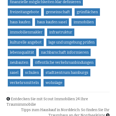
finanzielle möglichkeiten klar definieren
freizeitangebote
gemeinschaft
grünflächen
haus kaufen
haus kaufen sasel
immobilien
immobilienmakler
infrastruktur
kulturelle angebot
lage und umgebung prüfen
lebensqualität
nachbarschaft informieren
neubauten
öffentliche verkehrsanbindungen
sasel
schulen
stadtzentrum hamburgs
verkehrsmitteln
wohnlage
Entdecken Sie mit Scout Immobilien 24 Ihre
Traumimmobilie
Tipps zum Hauskauf in Norddeich: So finden Sie Ihr
Traumhaus an der Nordseeküste