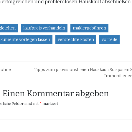
en erfolgreichen und problemlosen Hauskauf abschließen
gleichen
kaufpreis verhandeln
maklergebühren
okumente vorlegen lassen
versteckte kosten
vorteile
n ohne
Tipps zum provisionsfreien Hauskauf: So sparen 
Immobiliene
n? Einen Kommentar abgeben
rliche Felder sind mit
*
markiert