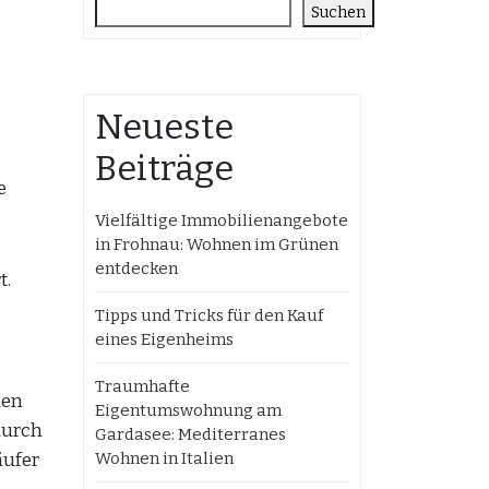
Suchen
Neueste
Beiträge
e
Vielfältige Immobilienangebote
in Frohnau: Wohnen im Grünen
entdecken
t.
Tipps und Tricks für den Kauf
eines Eigenheims
Traumhafte
len
Eigentumswohnung am
durch
Gardasee: Mediterranes
äufer
Wohnen in Italien