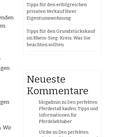
Tipps für den erfolgreichen
privaten Verkauf Ihrer
wenden
Eigentumswohnung
ben
Tipps für den Grundstückskauf
im Rhein-Sieg-Kreis: Was Sie
beachten sollten
r
agen
Neueste
Kommentare
egen
blogadmin
zu
Den perfekten
Pferdestall kaufen: Tipps und
Informationen für
Pferdeliebhaber
. Wir
Ulrike
zu
Den perfekten