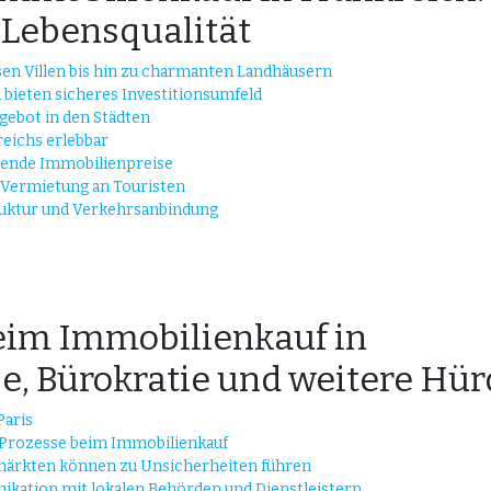
d Lebensqualität
sen Villen bis hin zu charmanten Landhäusern
 bieten sicheres Investitionsumfeld
ngebot in den Städten
eichs erlebbar
igende Immobilienpreise
 Vermietung an Touristen
truktur und Verkehrsanbindung
im Immobilienkauf in
se, Bürokratie und weitere Hü
Paris
 Prozesse beim Immobilienkauf
märkten können zu Unsicherheiten führen
ikation mit lokalen Behörden und Dienstleistern