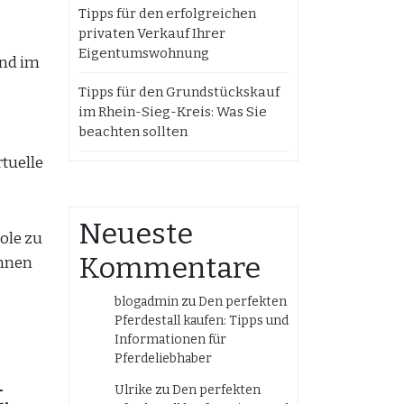
Tipps für den erfolgreichen
privaten Verkauf Ihrer
Eigentumswohnung
and im
Tipps für den Grundstückskauf
im Rhein-Sieg-Kreis: Was Sie
beachten sollten
tuelle
Neueste
ole zu
Kommentare
innen
blogadmin
zu
Den perfekten
Pferdestall kaufen: Tipps und
Informationen für
Pferdeliebhaber
,
Ulrike
zu
Den perfekten