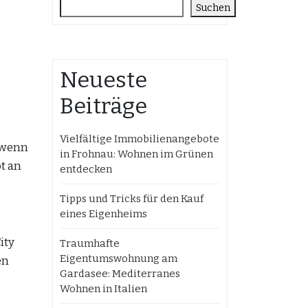
Suchen
Neueste
Beiträge
Vielfältige Immobilienangebote
 wenn
in Frohnau: Wohnen im Grünen
t an
entdecken
Tipps und Tricks für den Kauf
eines Eigenheims
ity
Traumhafte
Eigentumswohnung am
en
Gardasee: Mediterranes
Wohnen in Italien