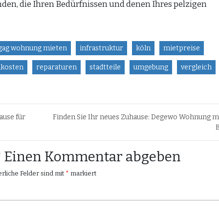
inden, die Ihren Bedürfnissen und denen Ihres pelzigen
gag wohnung mieten
infrastruktur
köln
mietpreise
kosten
reparaturen
stadtteile
umgebung
vergleich
use für
Finden Sie Ihr neues Zuhause: Degewo Wohnung m
B
n? Einen Kommentar abgeben
rliche Felder sind mit
*
markiert