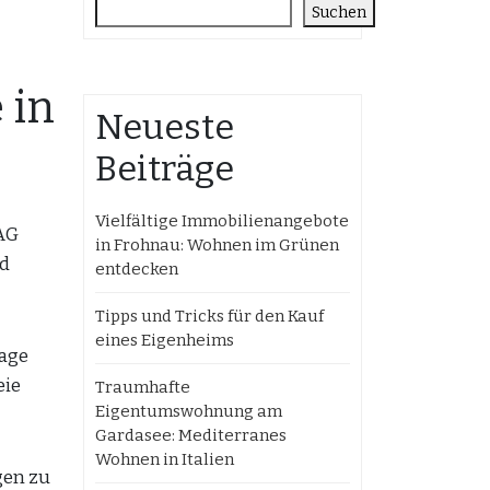
Suchen
 in
Neueste
Beiträge
Vielfältige Immobilienangebote
GAG
in Frohnau: Wohnen im Grünen
nd
entdecken
Tipps und Tricks für den Kauf
eines Eigenheims
Lage
eie
Traumhafte
Eigentumswohnung am
Gardasee: Mediterranes
Wohnen in Italien
gen zu