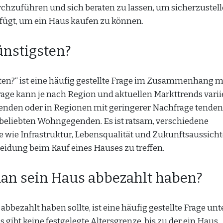
chzuführen und sich beraten zu lassen, um sicherzustell
rfügt, um ein Haus kaufen zu können.
ünstigsten?
ten?“ ist eine häufig gestellte Frage im Zusammenhang 
rage kann je nach Region und aktuellen Markttrends varii
enden oder in Regionen mit geringerer Nachfrage tendenz
r beliebten Wohngegenden. Es ist ratsam, verschiedene
 wie Infrastruktur, Lebensqualität und Zukunftsaussich
eidung beim Kauf eines Hauses zu treffen.
man sein Haus abbezahlt haben?
bbezahlt haben sollte, ist eine häufig gestellte Frage unt
 gibt keine festgelegte Altersgrenze, bis zu der ein Haus