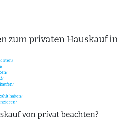
gen zum privaten Hauskauf in
achten?
n?
ten?
f?
 kaufen?
zahlt haben?
anzieren?
auf von privat beachten?