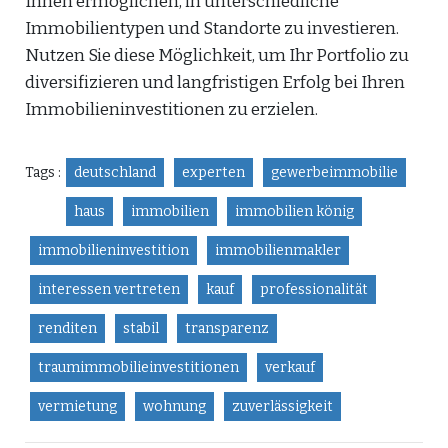
Ihnen ermöglichen, in unterschiedliche
Immobilientypen und Standorte zu investieren.
Nutzen Sie diese Möglichkeit, um Ihr Portfolio zu
diversifizieren und langfristigen Erfolg bei Ihren
Immobilieninvestitionen zu erzielen.
Tags :
deutschland
experten
gewerbeimmobilie
haus
immobilien
immobilien könig
immobilieninvestition
immobilienmakler
interessen vertreten
kauf
professionalität
renditen
stabil
transparenz
traumimmobilieinvestitionen
verkauf
vermietung
wohnung
zuverlässigkeit