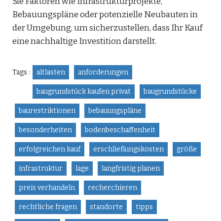
Sie Faktoren wie Infrastrukturprojekte,
Bebauungspläne oder potenzielle Neubauten in
der Umgebung, um sicherzustellen, dass Ihr Kauf
eine nachhaltige Investition darstellt.
Tags :
altlasten
anforderungen
baugrundstück kaufen privat
baugrundstücke
baurestriktionen
bebauungspläne
besonderheiten
bodenbeschaffenheit
erfolgreichen kauf
erschließungskosten
größe
infrastruktur
lage
langfristig planen
preis verhandeln
recherchieren
rechtliche fragen
standorte
tipps